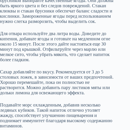
брусникой выбирайте качественные ягоды. Они должны
быть яркого цвета и без следов повреждений. Стакан
клюквы и стакан брусники обеспечат баланс сладости и
кислинки. Замороженные ягоды перед использованием
нужно слегка разморозить, чтобы выделить сок.
Для отвара используйте два литра воды. Доведите до
кипения, добавьте ягоды и готовьте на медленном огне
около 15 минут. После этого дайте настояться еще 30
минут под крышкой. Отфильтруйте через марлю или
мелкое сито, чтобы убрать мякоть, что сделает напиток
более гладким.
Сахар добавляйте по вкусу. Рекомендуется от 3 до 5
столовых ложек, в зависимости от ваших предпочтений.
Хорошо перемешайте, пока он полностью не
растворится. Можно добавить пару листиков мяты или
дольки лимона для освежающего эффекта.
Подавайте морс охлажденным, добавив несколько
ледяных кубиков. Такой напиток отлично утоляет
жажду, способствует улучшению пищеварения и
поднимает иммунитет благодаря высокому содержанию
витаминов.